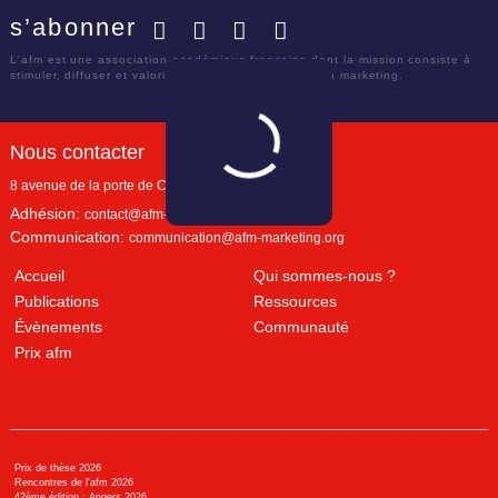
s’abonner
Facebook
Twitter
LinkedIn
YouTube
L'afm est une association académique française dont la mission consiste à
stimuler, diffuser et valoriser le savoir scientifique en marketing.
Nous contacter
8 avenue de la porte de Champerret
Paris
,
75017
Adhésion:
contact@afm-marketing.org
Communication:
communication@afm-marketing.org
Accueil
Qui sommes-nous ?
Publications
Ressources
Évènements
Communauté
Prix afm
Prix de thèse 2026
Rencontres de l'afm 2026
42ème édition : Angers 2026