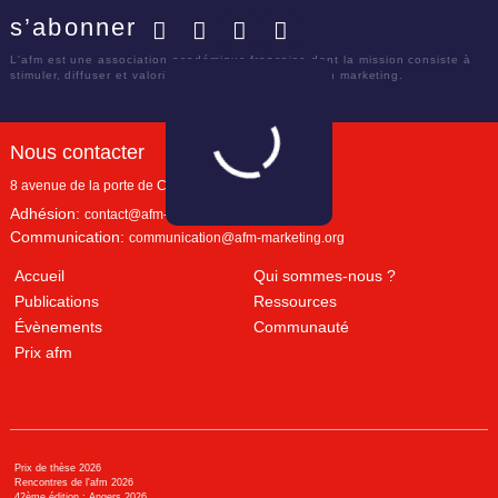
s’abonner
Facebook
Twitter
LinkedIn
YouTube
L'afm est une association académique française dont la mission consiste à
stimuler, diffuser et valoriser le savoir scientifique en marketing.
Nous contacter
8 avenue de la porte de Champerret
Paris
,
75017
Adhésion:
contact@afm-marketing.org
Communication:
communication@afm-marketing.org
Accueil
Qui sommes-nous ?
Publications
Ressources
Évènements
Communauté
Prix afm
Prix de thèse 2026
Rencontres de l'afm 2026
42ème édition : Angers 2026