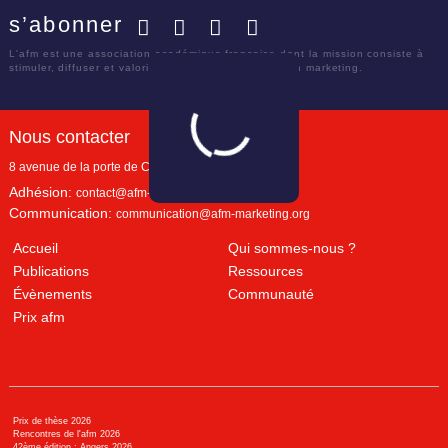
s’abonner
Facebook
Twitter
LinkedIn
YouTube
L'afm est une association académique française dont la mission consiste à
stimuler, diffuser et valoriser le savoir scientifique en marketing.
Nous contacter
8 avenue de la porte de Champerret
Paris
,
75017
Adhésion:
contact@afm-marketing.org
Communication:
communication@afm-marketing.org
Accueil
Qui sommes-nous ?
Publications
Ressources
Évènements
Communauté
Prix afm
Prix de thèse 2026
Rencontres de l'afm 2026
42ème édition : Angers 2026