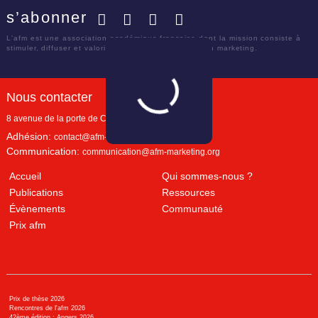
s’abonner
Facebook
Twitter
LinkedIn
YouTube
L'afm est une association académique française dont la mission consiste à
stimuler, diffuser et valoriser le savoir scientifique en marketing.
Nous contacter
8 avenue de la porte de Champerret
Paris
,
75017
Adhésion:
contact@afm-marketing.org
Communication:
communication@afm-marketing.org
Accueil
Qui sommes-nous ?
Publications
Ressources
Évènements
Communauté
Prix afm
Prix de thèse 2026
Rencontres de l'afm 2026
42ème édition : Angers 2026