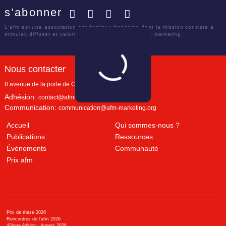
s’abonner
Facebook
Twitter
LinkedIn
YouTube
L'afm est une association académique française dont la mission consiste à
stimuler, diffuser et valoriser le savoir scientifique en marketing.
Nous contacter
8 avenue de la porte de Champerret
Paris
,
75017
Adhésion:
contact@afm-marketing.org
Communication:
communication@afm-marketing.org
Accueil
Qui sommes-nous ?
Publications
Ressources
Évènements
Communauté
Prix afm
Prix de thèse 2026
Rencontres de l'afm 2026
42ème édition : Angers 2026