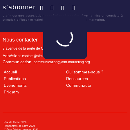
s’abonner
Facebook
Twitter
LinkedIn
YouTube
L'afm est une association académique française dont la mission consiste à
stimuler, diffuser et valoriser le savoir scientifique en marketing.
Nous contacter
8 avenue de la porte de Champerret
Paris
,
75017
Adhésion:
contact@afm-marketing.org
Communication:
communication@afm-marketing.org
Accueil
Qui sommes-nous ?
Publications
Ressources
Évènements
Communauté
Prix afm
Prix de thèse 2026
Rencontres de l'afm 2026
42ème édition : Angers 2026