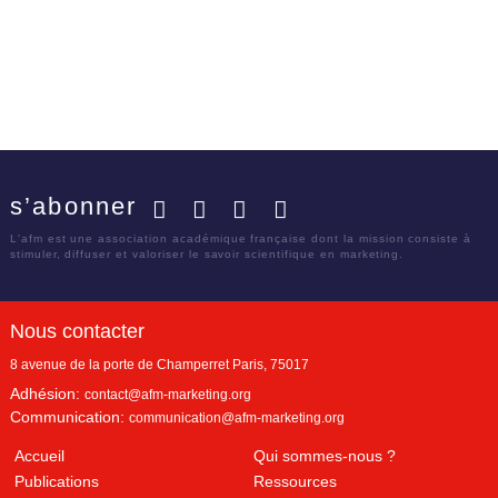
s’abonner
Facebook
Twitter
LinkedIn
YouTube
L'afm est une association académique française dont la mission consiste à
stimuler, diffuser et valoriser le savoir scientifique en marketing.
Nous contacter
8 avenue de la porte de Champerret
Paris
,
75017
Adhésion:
contact@afm-marketing.org
Communication:
communication@afm-marketing.org
Accueil
Qui sommes-nous ?
Publications
Ressources