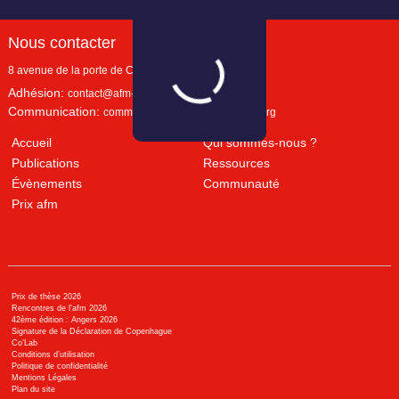
Nous contacter
8 avenue de la porte de Champerret
Paris
,
75017
Adhésion:
contact@afm-marketing.org
Communication:
communication@afm-marketing.org
Accueil
Qui sommes-nous ?
Publications
Ressources
Évènements
Communauté
Prix afm
Prix de thèse 2026
Rencontres de l'afm 2026
42ème édition : Angers 2026
Signature de la Déclaration de Copenhague
Co’Lab
Conditions d’utilisation
Politique de confidentialité
Mentions Légales
Plan du site