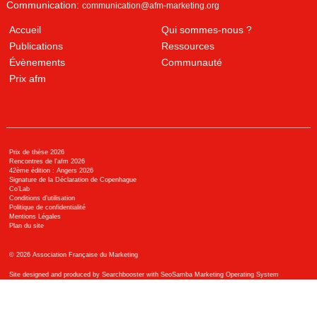
Communication:
communication@afm-marketing.org
Accueil
Qui sommes-nous ?
Publications
Ressources
Évènements
Communauté
Prix afm
Prix de thèse 2026
Rencontres de l'afm 2026
42ème édition : Angers 2026
Signature de la Déclaration de Copenhague
Co’Lab
Conditions d’utilisation
Politique de confidentialité
Mentions Légales
Plan du site
©
2026
Association Française du Marketing
Site designed and produced by Searchbooster with SeoSamba Marketing Operating System