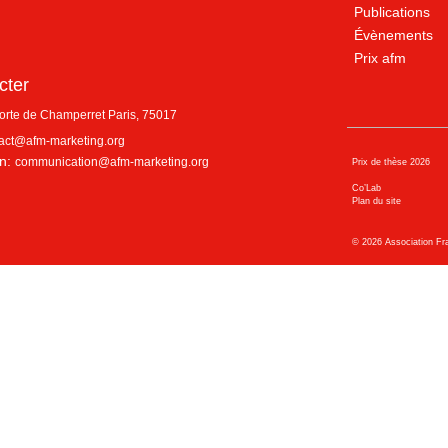
Publications
Évènements
Prix afm
cter
porte de Champerret
Paris
,
75017
act@afm-marketing.org
n:
communication@afm-marketing.org
Prix de thèse 2026
Co’Lab
Plan du site
©
2026
Association Fr