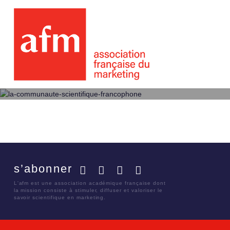
s’abonner
Facebook
Twitter
LinkedIn
YouTube
L'afm est une association académique française dont
la mission consiste à stimuler, diffuser et valoriser le
savoir scientifique en marketing.