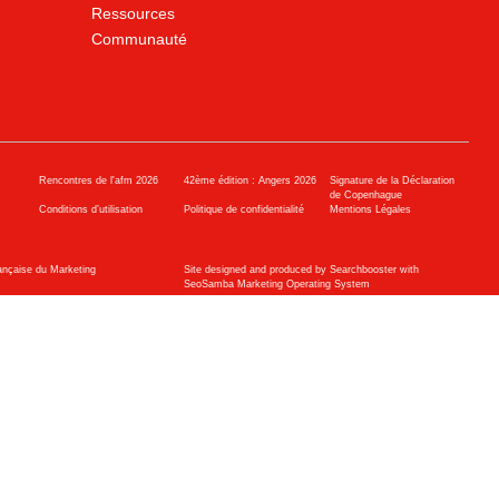
Ressources
Communauté
Rencontres de l'afm 2026
42ème édition : Angers 2026
Signature de la Déclaration
de Copenhague
Conditions d’utilisation
Politique de confidentialité
Mentions Légales
ançaise du Marketing
Site designed and produced by Searchbooster with
SeoSamba Marketing Operating System