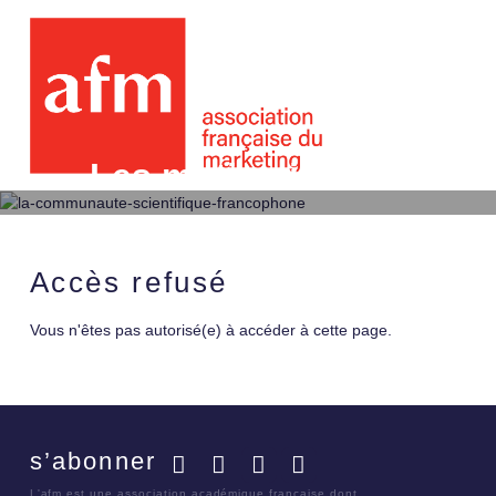
Les motivations d’achat
l’offre des marques de
Accès refusé
Vous n'êtes pas autorisé(e) à accéder à cette page.
s’abonner
Facebook
Twitter
LinkedIn
YouTube
L'afm est une association académique française dont