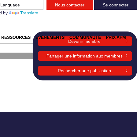
Nous contacter
Se connecter
d by
Translate
RESSOURCES
ÉVÈNEMENTS
COMMUNAUTÉ
PRIX AFM
Devenir membre
ser
Partager une information aux membres
e
Rechercher une publication