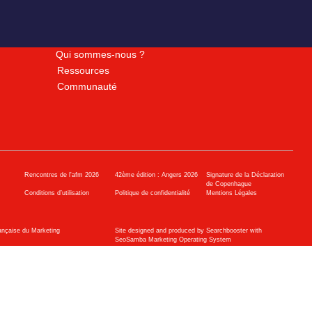
Qui sommes-nous ?
Ressources
Communauté
Rencontres de l'afm 2026
42ème édition : Angers 2026
Signature de la Déclaration
de Copenhague
Conditions d’utilisation
Politique de confidentialité
Mentions Légales
ançaise du Marketing
Site designed and produced by Searchbooster with
SeoSamba Marketing Operating System