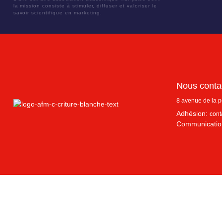
la mission consiste à stimuler, diffuser et valoriser le
savoir scientifique en marketing.
Nous conta
8 avenue de la 
Adhésion:
cont
Communicatio