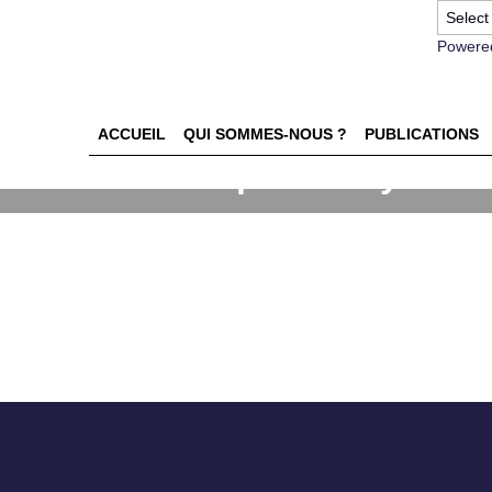
Powere
ACCUEIL
QUI SOMMES-NOUS ?
PUBLICATIONS
 et les leviers pour redynami
 distributeurs coeur de gamm