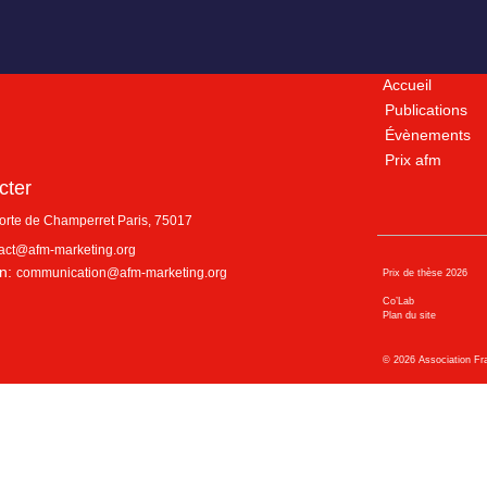
Accueil
Publications
Évènements
Prix afm
cter
porte de Champerret
Paris
,
75017
act@afm-marketing.org
n:
communication@afm-marketing.org
Prix de thèse 2026
Co’Lab
Plan du site
©
2026
Association Fr