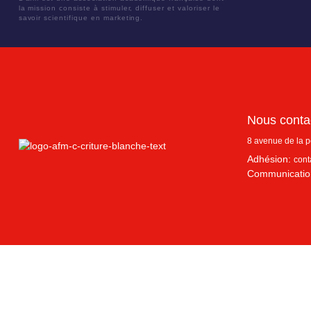
la mission consiste à stimuler, diffuser et valoriser le
savoir scientifique en marketing.
Nous conta
8 avenue de la 
Adhésion:
cont
Communicatio