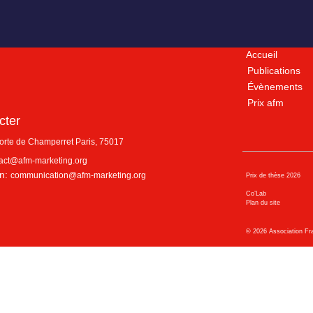
Accueil
Publications
Évènements
Prix afm
cter
porte de Champerret
Paris
,
75017
act@afm-marketing.org
n:
communication@afm-marketing.org
Prix de thèse 2026
Co’Lab
Plan du site
©
2026
Association Fr