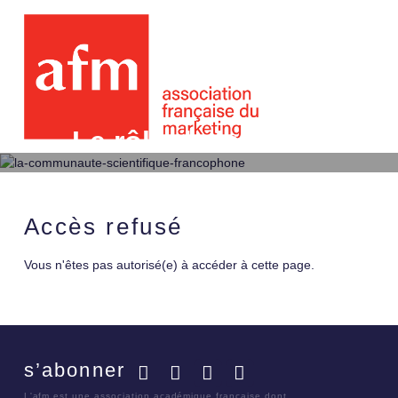
Le rôle de la restaurat
valorisation des produit
Accès refusé
Vous n'êtes pas autorisé(e) à accéder à cette page.
s’abonner
Facebook
Twitter
LinkedIn
YouTube
L'afm est une association académique française dont