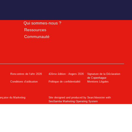
Qui sommes-nous ?
Ressources
Communauté
Rencontres de l'afm 2026
42ème édition : Angers 2026
Signature de la Déclaration
de Copenhague
Conditions d’utilisation
Politique de confidentialité
Mentions Légales
ançaise du Marketing
Site designed and produced by Searchbooster with
SeoSamba Marketing Operating System