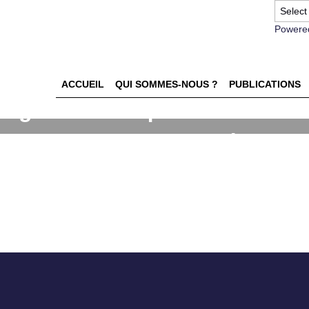
Powere
ACCUEIL
QUI SOMMES-NOUS ?
PUBLICATIONS
ion gastronomique dans la
s alimentaires localisés