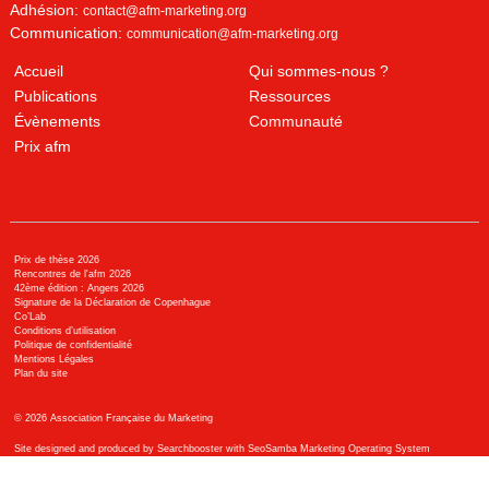
Adhésion:
contact@afm-marketing.org
Communication:
communication@afm-marketing.org
Accueil
Qui sommes-nous ?
Publications
Ressources
Évènements
Communauté
Prix afm
Prix de thèse 2026
Rencontres de l'afm 2026
42ème édition : Angers 2026
Signature de la Déclaration de Copenhague
Co’Lab
Conditions d’utilisation
Politique de confidentialité
Mentions Légales
Plan du site
©
2026
Association Française du Marketing
Site designed and produced by Searchbooster with SeoSamba Marketing Operating System