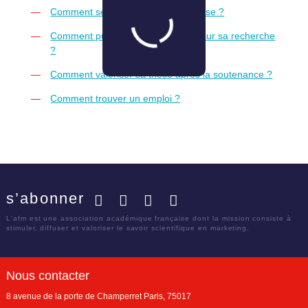
Comment se former pendant sa thèse ?
Comment publier et communiquer sur sa recherche
?
Comment valoriser sa thèse après la soutenance ?
Comment trouver un emploi ?
s’abonner
Facebook
Twitter
LinkedIn
YouTube
L'afm est une association académique française dont la mission consiste à
stimuler, diffuser et valoriser le savoir scientifique en marketing.
Nous contacter
8 avenue de la porte de Champerret
Paris
,
75017