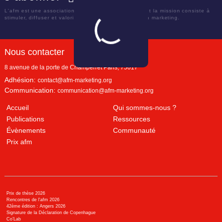
L'afm est une association académique française dont la mission consiste à
stimuler, diffuser et valoriser le savoir scientifique en marketing.
Nous contacter
8 avenue de la porte de Champerret
Paris
,
75017
Adhésion:
contact@afm-marketing.org
Communication:
communication@afm-marketing.org
Accueil
Qui sommes-nous ?
Publications
Ressources
Évènements
Communauté
Prix afm
Prix de thèse 2026
Rencontres de l'afm 2026
42ème édition : Angers 2026
Signature de la Déclaration de Copenhague
Co’Lab