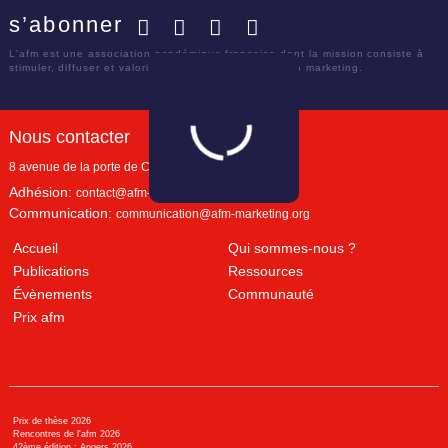
s’abonner
Facebook
Twitter
LinkedIn
YouTube
L'afm est une association académique française dont la mission consiste à
stimuler, diffuser et valoriser le savoir scientifique en marketing.
Nous contacter
8 avenue de la porte de Champerret
Paris
,
75017
Adhésion:
contact@afm-marketing.org
Communication:
communication@afm-marketing.org
Accueil
Qui sommes-nous ?
Publications
Ressources
Évènements
Communauté
Prix afm
Prix de thèse 2026
Rencontres de l'afm 2026
42ème édition : Angers 2026