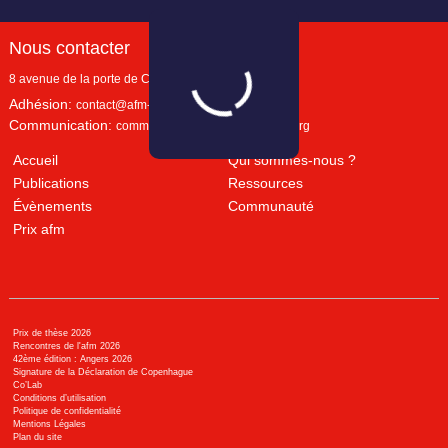
Nous contacter
8 avenue de la porte de Champerret
Paris
,
75017
Adhésion:
contact@afm-marketing.org
Communication:
communication@afm-marketing.org
Accueil
Qui sommes-nous ?
Publications
Ressources
Évènements
Communauté
Prix afm
Prix de thèse 2026
Rencontres de l'afm 2026
42ème édition : Angers 2026
Signature de la Déclaration de Copenhague
Co’Lab
Conditions d’utilisation
Politique de confidentialité
Mentions Légales
Plan du site