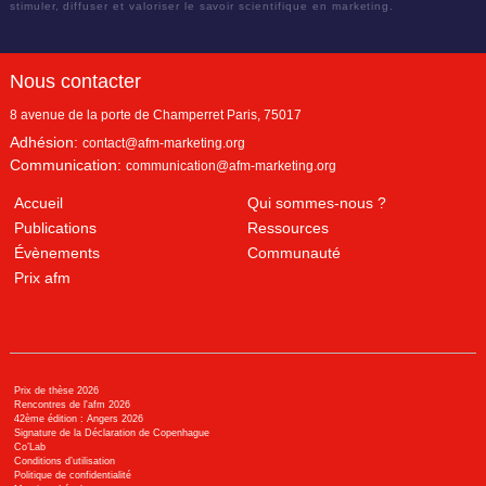
stimuler, diffuser et valoriser le savoir scientifique en marketing.
Nous contacter
8 avenue de la porte de Champerret
Paris
,
75017
Adhésion:
contact@afm-marketing.org
Communication:
communication@afm-marketing.org
Accueil
Qui sommes-nous ?
Publications
Ressources
Évènements
Communauté
Prix afm
Prix de thèse 2026
Rencontres de l'afm 2026
42ème édition : Angers 2026
Signature de la Déclaration de Copenhague
Co’Lab
Conditions d’utilisation
Politique de confidentialité