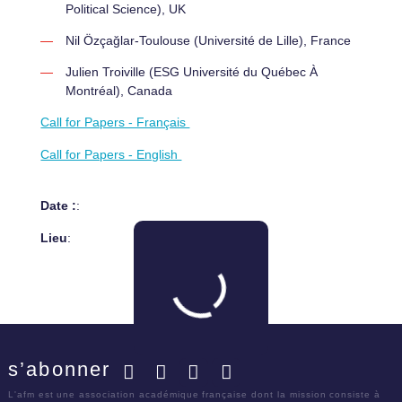
Political Science), UK
Nil Özçağlar-Toulouse (Université de Lille), France
Julien Troiville (ESG Université du Québec À
Montréal), Canada
Call for Papers - Français
Call for Papers - English
Date :
:
Lieu
:
s’abonner
Facebook
Twitter
LinkedIn
YouTube
L'afm est une association académique française dont la mission consiste à