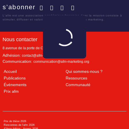
s’abonner
Facebook
Twitter
LinkedIn
YouTube
L'afm est une association académique française dont la mission consiste à
stimuler, diffuser et valoriser le savoir scientifique en marketing.
Nous contacter
8 avenue de la porte de Champerret
Paris
,
75017
Adhésion:
contact@afm-marketing.org
Communication:
communication@afm-marketing.org
Accueil
Qui sommes-nous ?
Publications
Ressources
Évènements
Communauté
Prix afm
Prix de thèse 2026
Rencontres de l'afm 2026
42ème édition : Angers 2026