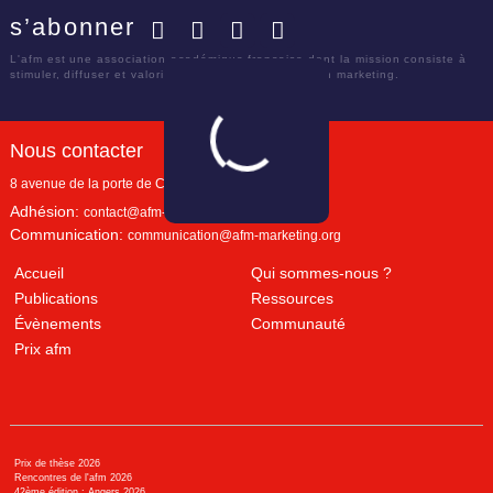
s’abonner
Facebook
Twitter
LinkedIn
YouTube
L'afm est une association académique française dont la mission consiste à
stimuler, diffuser et valoriser le savoir scientifique en marketing.
Nous contacter
8 avenue de la porte de Champerret
Paris
,
75017
Adhésion:
contact@afm-marketing.org
Communication:
communication@afm-marketing.org
Accueil
Qui sommes-nous ?
Publications
Ressources
Évènements
Communauté
Prix afm
Prix de thèse 2026
Rencontres de l'afm 2026
42ème édition : Angers 2026