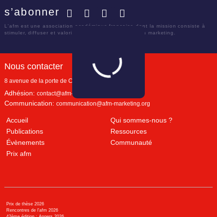
s’abonner
Facebook
Twitter
LinkedIn
YouTube
L'afm est une association académique française dont la mission consiste à
stimuler, diffuser et valoriser le savoir scientifique en marketing.
Nous contacter
8 avenue de la porte de Champerret
Paris
,
75017
Adhésion:
contact@afm-marketing.org
Communication:
communication@afm-marketing.org
Accueil
Qui sommes-nous ?
Publications
Ressources
Évènements
Communauté
Prix afm
Prix de thèse 2026
Rencontres de l'afm 2026
42ème édition : Angers 2026