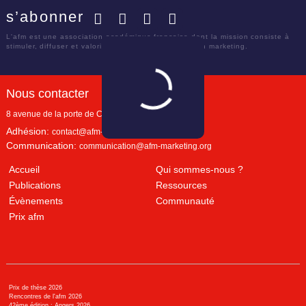
s’abonner
Facebook
Twitter
LinkedIn
YouTube
L'afm est une association académique française dont la mission consiste à
stimuler, diffuser et valoriser le savoir scientifique en marketing.
Nous contacter
8 avenue de la porte de Champerret
Paris
,
75017
Adhésion:
contact@afm-marketing.org
Communication:
communication@afm-marketing.org
Accueil
Qui sommes-nous ?
Publications
Ressources
Évènements
Communauté
Prix afm
Prix de thèse 2026
Rencontres de l'afm 2026
42ème édition : Angers 2026