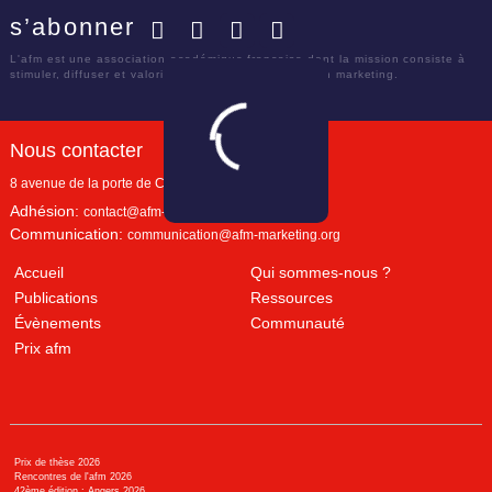
s’abonner
Facebook
Twitter
LinkedIn
YouTube
L'afm est une association académique française dont la mission consiste à
stimuler, diffuser et valoriser le savoir scientifique en marketing.
Nous contacter
8 avenue de la porte de Champerret
Paris
,
75017
Adhésion:
contact@afm-marketing.org
Communication:
communication@afm-marketing.org
Accueil
Qui sommes-nous ?
Publications
Ressources
Évènements
Communauté
Prix afm
Prix de thèse 2026
Rencontres de l'afm 2026
42ème édition : Angers 2026