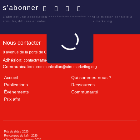
s’abonner
Facebook
Twitter
LinkedIn
YouTube
L'afm est une association académique française dont la mission consiste à
stimuler, diffuser et valoriser le savoir scientifique en marketing.
Nous contacter
8 avenue de la porte de Champerret
Paris
,
75017
Adhésion:
contact@afm-marketing.org
Communication:
communication@afm-marketing.org
Accueil
Qui sommes-nous ?
Publications
Ressources
Évènements
Communauté
Prix afm
Prix de thèse 2026
Rencontres de l'afm 2026
42ème édition : Angers 2026