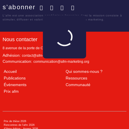
s’abonner
Facebook
Twitter
LinkedIn
YouTube
L'afm est une association académique française dont la mission consiste à
stimuler, diffuser et valoriser le savoir scientifique en marketing.
Nous contacter
8 avenue de la porte de Champerret
Paris
,
75017
Adhésion:
contact@afm-marketing.org
Communication:
communication@afm-marketing.org
Accueil
Qui sommes-nous ?
Publications
Ressources
Évènements
Communauté
Prix afm
Prix de thèse 2026
Rencontres de l'afm 2026
42ème édition : Angers 2026