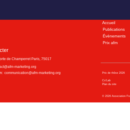
Accueil
Publications
Évènements
Prix afm
cter
porte de Champerret
Paris
,
75017
act@afm-marketing.org
n:
communication@afm-marketing.org
Prix de thèse 2026
Co’Lab
Plan du site
©
2026
Association Fr