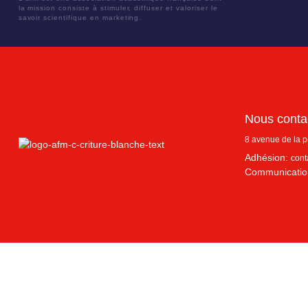
la mission consiste à stimuler, diffuser et valoriser le
savoir scientifique en marketing.
Nous conta
8 avenue de la 
Adhésion:
cont
Communicatio