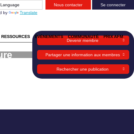
Nous contacter
Se connecter
d by
Translate
RESSOURCES
ÉVÈNEMENTS
COMMUNAUTÉ
PRIX AFM
Devenir membre
ure
Partager une information aux membres
Rechercher une publication