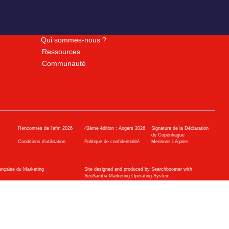
Qui sommes-nous ?
Ressources
Communauté
Rencontres de l'afm 2026
42ème édition : Angers 2026
Signature de la Déclaration
de Copenhague
Conditions d’utilisation
Politique de confidentialité
Mentions Légales
ançaise du Marketing
Site designed and produced by Searchbooster with
SeoSamba Marketing Operating System