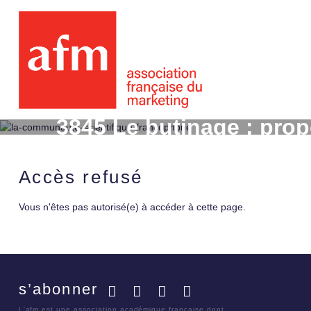
3845 Le butinage : prop
Accès refusé
Vous n'êtes pas autorisé(e) à accéder à cette page.
s’abonner
Facebook
Twitter
LinkedIn
YouTube
L'afm est une association académique française dont