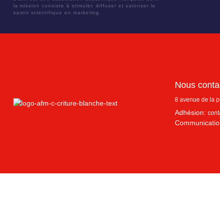
la mission consiste à stimuler, diffuser et valoriser le
savoir scientifique en marketing.
Nous conta
8 avenue de la 
Adhésion:
cont
Communicatio