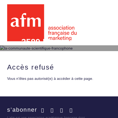
3589 L'ensemble de co
une approche
Accès refusé
Vous n'êtes pas autorisé(e) à accéder à cette page.
s’abonner
Facebook
Twitter
LinkedIn
YouTube
L'afm est une association académique française dont