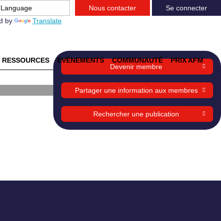
Nous contacter
Se connecter
d by
Translate
RESSOURCES
ÉVÈNEMENTS
COMMUNAUTÉ
PRIX AFM
Devenir membre
r :
Partager une information aux membres
Rechercher une publication