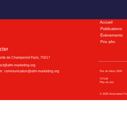
Accueil
Publications
Évènements
Prix afm
cter
porte de Champerret
Paris
,
75017
act@afm-marketing.org
n:
communication@afm-marketing.org
Prix de thèse 2026
Co’Lab
Plan du site
©
2026
Association Fr