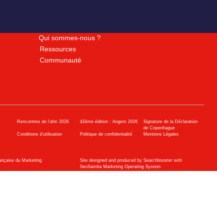
Qui sommes-nous ?
Ressources
Communauté
Rencontres de l'afm 2026
42ème édition : Angers 2026
Signature de la Déclaration
de Copenhague
Conditions d’utilisation
Politique de confidentialité
Mentions Légales
ançaise du Marketing
Site designed and produced by Searchbooster with
SeoSamba Marketing Operating System