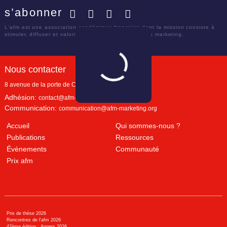
s’abonner
Facebook
Twitter
LinkedIn
YouTube
L'afm est une association académique française dont la mission consiste à
stimuler, diffuser et valoriser le savoir scientifique en marketing.
Nous contacter
8 avenue de la porte de Champerret
Paris
,
75017
Adhésion:
contact@afm-marketing.org
Communication:
communication@afm-marketing.org
Accueil
Qui sommes-nous ?
Publications
Ressources
Évènements
Communauté
Prix afm
Prix de thèse 2026
Rencontres de l'afm 2026
42ème édition : Angers 2026