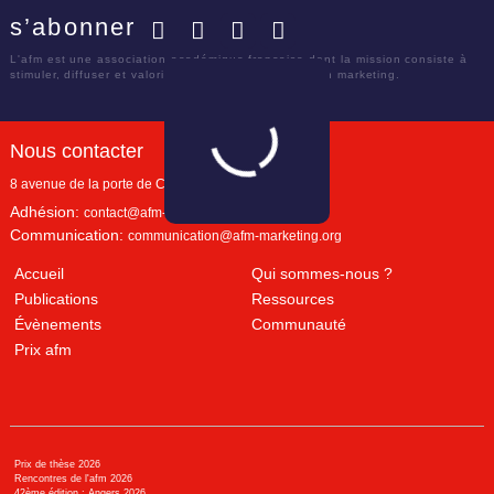
s’abonner
Facebook
Twitter
LinkedIn
YouTube
L'afm est une association académique française dont la mission consiste à
stimuler, diffuser et valoriser le savoir scientifique en marketing.
Nous contacter
8 avenue de la porte de Champerret
Paris
,
75017
Adhésion:
contact@afm-marketing.org
Communication:
communication@afm-marketing.org
Accueil
Qui sommes-nous ?
Publications
Ressources
Évènements
Communauté
Prix afm
Prix de thèse 2026
Rencontres de l'afm 2026
42ème édition : Angers 2026