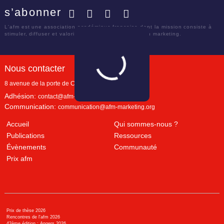
s’abonner
Facebook
Twitter
LinkedIn
YouTube
L'afm est une association académique française dont la mission consiste à
stimuler, diffuser et valoriser le savoir scientifique en marketing.
Nous contacter
8 avenue de la porte de Champerret
Paris
,
75017
Adhésion:
contact@afm-marketing.org
Communication:
communication@afm-marketing.org
Accueil
Qui sommes-nous ?
Publications
Ressources
Évènements
Communauté
Prix afm
Prix de thèse 2026
Rencontres de l'afm 2026
42ème édition : Angers 2026