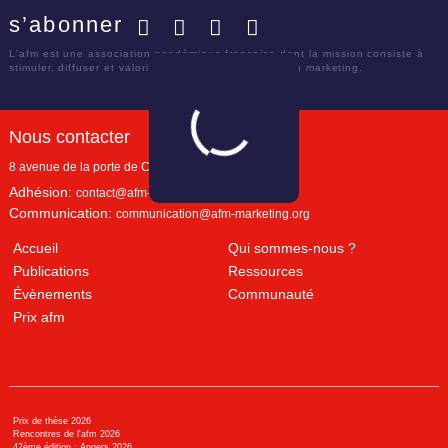
s’abonner
Facebook
Twitter
LinkedIn
YouTube
L'afm est une association académique française dont la mission consiste à
stimuler, diffuser et valoriser le savoir scientifique en marketing.
Nous contacter
8 avenue de la porte de Champerret
Paris
,
75017
Adhésion:
contact@afm-marketing.org
Communication:
communication@afm-marketing.org
Accueil
Qui sommes-nous ?
Publications
Ressources
Évènements
Communauté
Prix afm
Prix de thèse 2026
Rencontres de l'afm 2026
42ème édition : Angers 2026