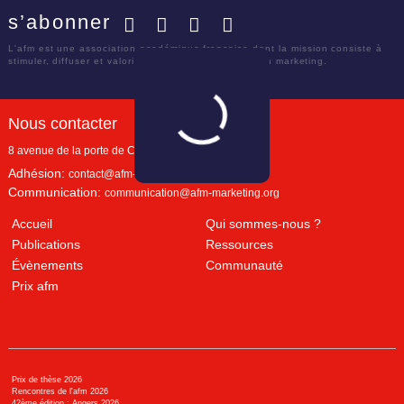
s’abonner
Facebook
Twitter
LinkedIn
YouTube
L'afm est une association académique française dont la mission consiste à
stimuler, diffuser et valoriser le savoir scientifique en marketing.
Nous contacter
8 avenue de la porte de Champerret
Paris
,
75017
Adhésion:
contact@afm-marketing.org
Communication:
communication@afm-marketing.org
Accueil
Qui sommes-nous ?
Publications
Ressources
Évènements
Communauté
Prix afm
Prix de thèse 2026
Rencontres de l'afm 2026
42ème édition : Angers 2026