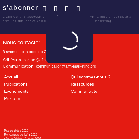
s’abonner
Facebook
Twitter
LinkedIn
YouTube
L'afm est une association académique française dont la mission consiste à
stimuler, diffuser et valoriser le savoir scientifique en marketing.
Nous contacter
8 avenue de la porte de Champerret
Paris
,
75017
Adhésion:
contact@afm-marketing.org
Communication:
communication@afm-marketing.org
Accueil
Qui sommes-nous ?
Publications
Ressources
Évènements
Communauté
Prix afm
Prix de thèse 2026
Rencontres de l'afm 2026
42ème édition : Angers 2026