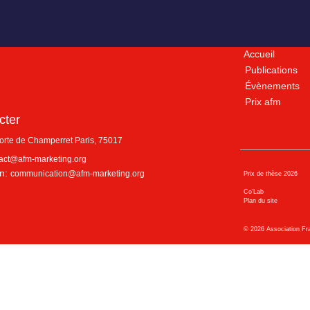
Accueil
Publications
Évènements
Prix afm
cter
porte de Champerret
Paris
,
75017
act@afm-marketing.org
n:
communication@afm-marketing.org
Prix de thèse 2026
Co’Lab
Plan du site
©
2026
Association Fr