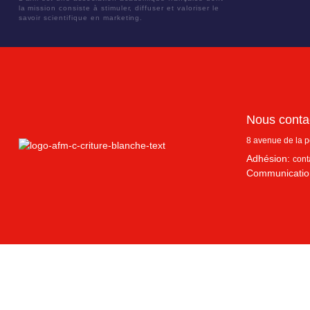
la mission consiste à stimuler, diffuser et valoriser le
savoir scientifique en marketing.
Nous conta
8 avenue de la 
Adhésion:
cont
Communicatio