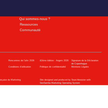
Qui sommes-nous ?
Ressources
Communauté
Rencontres de l'afm 2026
42ème édition : Angers 2026
Signature de la Déclaration
de Copenhague
Conditions d’utilisation
Politique de confidentialité
Mentions Légales
ançaise du Marketing
Site designed and produced by Searchbooster with
SeoSamba Marketing Operating System