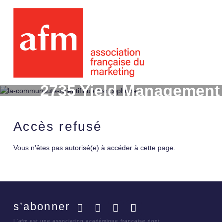
2735 Yield Management 
Accès refusé
Vous n'êtes pas autorisé(e) à accéder à cette page.
s’abonner
Facebook
Twitter
LinkedIn
YouTube
L'afm est une association académique française dont