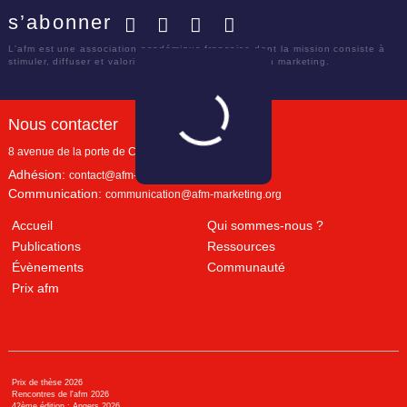
s’abonner
Facebook
Twitter
LinkedIn
YouTube
L'afm est une association académique française dont la mission consiste à
stimuler, diffuser et valoriser le savoir scientifique en marketing.
Nous contacter
8 avenue de la porte de Champerret
Paris
,
75017
Adhésion:
contact@afm-marketing.org
Communication:
communication@afm-marketing.org
Accueil
Qui sommes-nous ?
Publications
Ressources
Évènements
Communauté
Prix afm
Prix de thèse 2026
Rencontres de l'afm 2026
42ème édition : Angers 2026