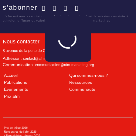
s’abonner
Facebook
Twitter
LinkedIn
YouTube
L'afm est une association académique française dont la mission consiste à
stimuler, diffuser et valoriser le savoir scientifique en marketing.
Nous contacter
8 avenue de la porte de Champerret
Paris
,
75017
Adhésion:
contact@afm-marketing.org
Communication:
communication@afm-marketing.org
Accueil
Qui sommes-nous ?
Publications
Ressources
Évènements
Communauté
Prix afm
Prix de thèse 2026
Rencontres de l'afm 2026
42ème édition : Angers 2026