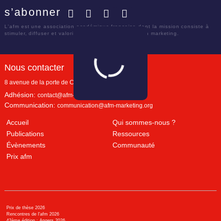
s’abonner
Facebook
Twitter
LinkedIn
YouTube
L'afm est une association académique française dont la mission consiste à
stimuler, diffuser et valoriser le savoir scientifique en marketing.
Nous contacter
8 avenue de la porte de Champerret
Paris
,
75017
Adhésion:
contact@afm-marketing.org
Communication:
communication@afm-marketing.org
Accueil
Qui sommes-nous ?
Publications
Ressources
Évènements
Communauté
Prix afm
Prix de thèse 2026
Rencontres de l'afm 2026
42ème édition : Angers 2026