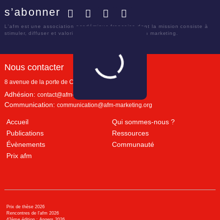
s’abonner
Facebook
Twitter
LinkedIn
YouTube
L'afm est une association académique française dont la mission consiste à
stimuler, diffuser et valoriser le savoir scientifique en marketing.
Nous contacter
8 avenue de la porte de Champerret
Paris
,
75017
Adhésion:
contact@afm-marketing.org
Communication:
communication@afm-marketing.org
Accueil
Qui sommes-nous ?
Publications
Ressources
Évènements
Communauté
Prix afm
Prix de thèse 2026
Rencontres de l'afm 2026
42ème édition : Angers 2026