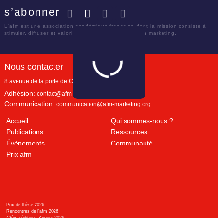
s’abonner
Facebook
Twitter
LinkedIn
YouTube
L'afm est une association académique française dont la mission consiste à
stimuler, diffuser et valoriser le savoir scientifique en marketing.
Nous contacter
8 avenue de la porte de Champerret
Paris
,
75017
Adhésion:
contact@afm-marketing.org
Communication:
communication@afm-marketing.org
Accueil
Qui sommes-nous ?
Publications
Ressources
Évènements
Communauté
Prix afm
Prix de thèse 2026
Rencontres de l'afm 2026
42ème édition : Angers 2026