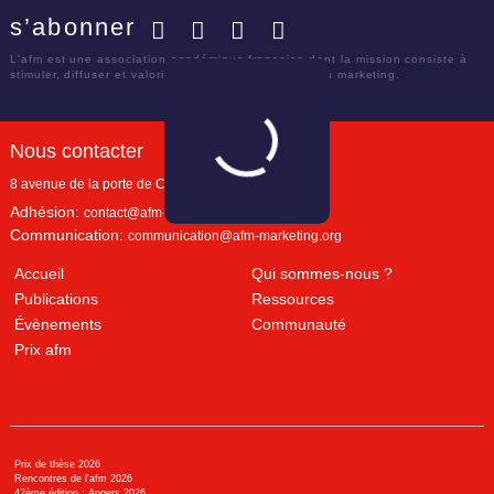
s’abonner
Facebook
Twitter
LinkedIn
YouTube
L'afm est une association académique française dont la mission consiste à
stimuler, diffuser et valoriser le savoir scientifique en marketing.
Nous contacter
8 avenue de la porte de Champerret
Paris
,
75017
Adhésion:
contact@afm-marketing.org
Communication:
communication@afm-marketing.org
Accueil
Qui sommes-nous ?
Publications
Ressources
Évènements
Communauté
Prix afm
Prix de thèse 2026
Rencontres de l'afm 2026
42ème édition : Angers 2026