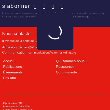
s’abonner
Facebook
Twitter
LinkedIn
YouTube
L'afm est une association académique française dont la mission consiste à
stimuler, diffuser et valoriser le savoir scientifique en marketing.
Nous contacter
8 avenue de la porte de Champerret
Paris
,
75017
Adhésion:
contact@afm-marketing.org
Communication:
communication@afm-marketing.org
Accueil
Qui sommes-nous ?
Publications
Ressources
Évènements
Communauté
Prix afm
Prix de thèse 2026
Rencontres de l'afm 2026
42ème édition : Angers 2026