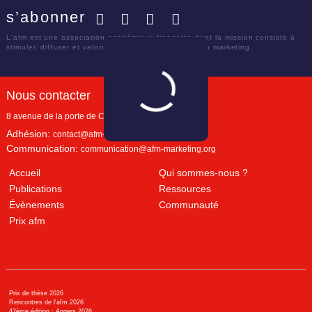
s’abonner
Facebook
Twitter
LinkedIn
YouTube
L'afm est une association académique française dont la mission consiste à
stimuler, diffuser et valoriser le savoir scientifique en marketing.
Nous contacter
8 avenue de la porte de Champerret
Paris
,
75017
Adhésion:
contact@afm-marketing.org
Communication:
communication@afm-marketing.org
Accueil
Qui sommes-nous ?
Publications
Ressources
Évènements
Communauté
Prix afm
Prix de thèse 2026
Rencontres de l'afm 2026
42ème édition : Angers 2026