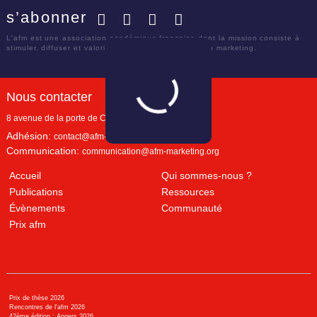
s’abonner
Facebook
Twitter
LinkedIn
YouTube
L'afm est une association académique française dont la mission consiste à
stimuler, diffuser et valoriser le savoir scientifique en marketing.
Nous contacter
8 avenue de la porte de Champerret
Paris
,
75017
Adhésion:
contact@afm-marketing.org
Communication:
communication@afm-marketing.org
Accueil
Qui sommes-nous ?
Publications
Ressources
Évènements
Communauté
Prix afm
Prix de thèse 2026
Rencontres de l'afm 2026
42ème édition : Angers 2026