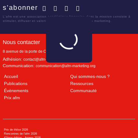
s’abonner
Facebook
Twitter
LinkedIn
YouTube
L'afm est une association académique française dont la mission consiste à
stimuler, diffuser et valoriser le savoir scientifique en marketing.
Nous contacter
8 avenue de la porte de Champerret
Paris
,
75017
Adhésion:
contact@afm-marketing.org
Communication:
communication@afm-marketing.org
Accueil
Qui sommes-nous ?
Publications
Ressources
Évènements
Communauté
Prix afm
Prix de thèse 2026
Rencontres de l'afm 2026
42ème édition : Angers 2026