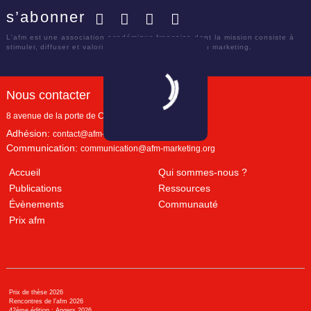
s’abonner
Facebook
Twitter
LinkedIn
YouTube
L'afm est une association académique française dont la mission consiste à
stimuler, diffuser et valoriser le savoir scientifique en marketing.
Nous contacter
8 avenue de la porte de Champerret
Paris
,
75017
Adhésion:
contact@afm-marketing.org
Communication:
communication@afm-marketing.org
Accueil
Qui sommes-nous ?
Publications
Ressources
Évènements
Communauté
Prix afm
Prix de thèse 2026
Rencontres de l'afm 2026
42ème édition : Angers 2026