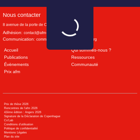
Nous contacter
8 avenue de la porte de Champerret
Paris
,
75017
Adhésion:
contact@afm-marketing.org
Communication:
communication@afm-marketing.org
Accueil
Qui sommes-nous ?
Publications
Ressources
Évènements
Communauté
Prix afm
Prix de thèse 2026
Rencontres de l'afm 2026
42ème édition : Angers 2026
Signature de la Déclaration de Copenhague
Co’Lab
Conditions d’utilisation
Politique de confidentialité
Mentions Légales
Plan du site