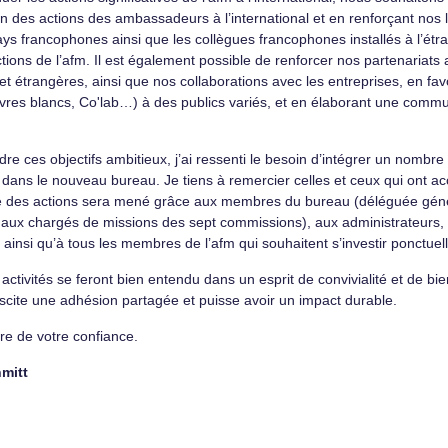
n des actions des ambassadeurs à l’international et en renforçant nos l
ys francophones ainsi que les collègues francophones installés à l’étra
ctions de l’afm. Il est également possible de renforcer nos partenaria
et étrangères, ainsi que nos collaborations avec les entreprises, en favo
(livres blancs, Co'lab…) à des publics variés, et en élaborant une commu
dre ces objectifs ambitieux, j’ai ressenti le besoin d’intégrer un nombr
 dans le nouveau bureau. Je tiens à remercier celles et ceux qui ont 
 des actions sera mené grâce aux membres du bureau (déléguée général
, aux chargés de missions des sept commissions), aux administrateurs,
, ainsi qu’à tous les membres de l’afm qui souhaitent s’investir ponctue
activités se feront bien entendu dans un esprit de convivialité et de bi
uscite une adhésion partagée et puisse avoir un impact durable.
re de votre confiance.
hmitt