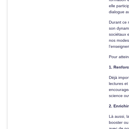
elle parti
dialogue a
Durant ce 
son dynami
sociétaux 
nos modes d
l’enseigne
Pour attein
1. Renfor
Déjà impor
lectures e
encouragea
science ou
2. Enrichi
Là aussi, l
booster ou
avec de no