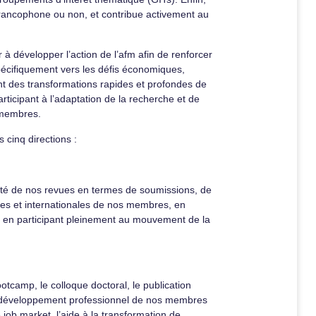
 francophone ou non, et contribue activement au
à développer l’action de l’afm afin de renforcer
spécifiquement vers les défis économiques,
t des transformations rapides et profondes de
rticipant à l’adaptation de la recherche et de
 membres.
s cinq directions :
vité de nos revues en termes de soumissions, de
ales et internationales de nos membres, en
et en participant pleinement au mouvement de la
tcamp, le colloque doctoral, le publication
 au développement professionnel de nos membres
ob market, l’aide à la transformation de