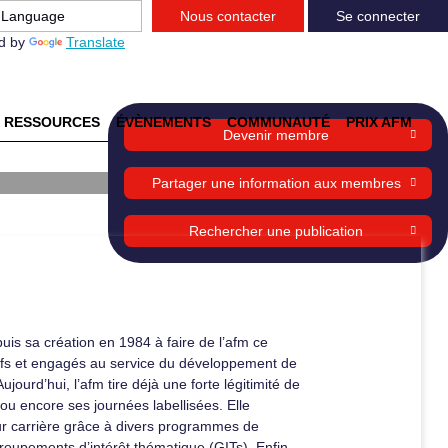
Nous contacter
Se connecter
d by
Translate
RESSOURCES
ÉVÈNEMENTS
COMMUNAUTÉ
PRIX AFM
Devenir membre
Partager une information aux membres
Rechercher une publication
is sa création en 1984 à faire de l’afm ce
tifs et engagés au service du développement de
jourd’hui, l’afm tire déjà une forte légitimité de
u encore ses journées labellisées. Elle
r carrière grâce à divers programmes de
groupements d’intérêt thématique (GITs). Enfin,