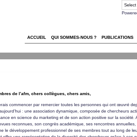
Powere
ACCUEIL
QUI SOMMES-NOUS ?
PUBLICATIONS
bres de l’afm, chers collègues, chers amis,
erais commencer par remercier toutes les personnes qui ont œuvré depu
t aujourd’hui : une association dynamique, composée de chercheurs ac
ance en science du marketing et de son action positive sur la société. Au
evues reconnues, son congrès académique, ses rencontres annuelles, o
 le développement professionnel de ses membres tout au long de leu
t offre une représentation de la diversité des chercheurs grâce à ses 