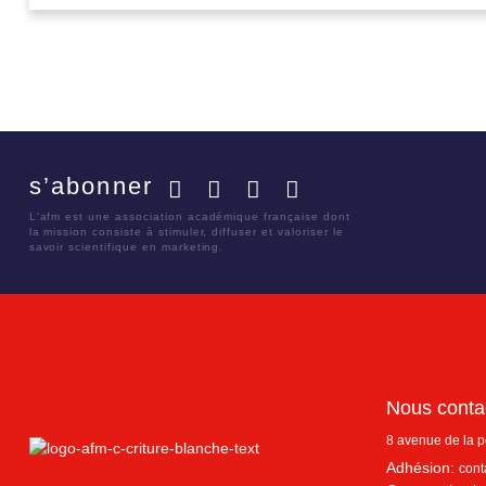
s’abonner
Facebook
Twitter
LinkedIn
YouTube
L'afm est une association académique française dont
la mission consiste à stimuler, diffuser et valoriser le
savoir scientifique en marketing.
Nous conta
8 avenue de la 
Adhésion:
cont