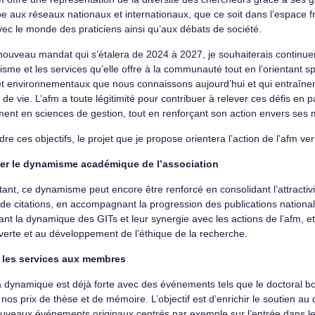
cipe aux réseaux nationaux et internationaux, que ce soit dans l’espace
vec le monde des praticiens ainsi qu’aux débats de société.
nouveau mandat qui s’étalera de 2024 à 2027, je souhaiterais continuer 
sme et les services qu’elle offre à la communauté tout en l’orientant 
et environnementaux que nous connaissons aujourd’hui et qui entraînen
e vie. L’afm a toute légitimité pour contribuer à relever ces défis en pa
ment en sciences de gestion, tout en renforçant son action envers ses
dre ces objectifs, le projet que je propose orientera l’action de l’afm ver
cer le dynamisme académique de l’association
tant, ce dynamisme peut encore être renforcé en consolidant l’attracti
t de citations, en accompagnant la progression des publications nation
nt la dynamique des GITs et leur synergie avec les actions de l’afm, 
verte et au développement de l’éthique de la recherche.
r les services aux membres
a dynamique est déjà forte avec des événements tels que le doctoral boo
 nos prix de thèse et de mémoire. L’objectif est d’enrichir le soutien
uveaux événements originaux centrés par exemple sur l’entrée dans le j