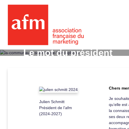
Le mot du président
Chers mem
Je souhait
Julien Schmitt
qu’elle es
Président de l’afm
la connaiss
(2024-2027)
ses deux r
accompagne
formation e