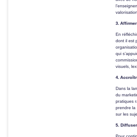
l’enseignem
valorisatio
3. Affirmer
En réfléchi
dont il est
organisatio
qui s’appui
commissions
visuels, l
4. Accroît
Dans la lan
du marketi
pratiques 
prendre la 
sur les su
5. Diffuse
Pour contin