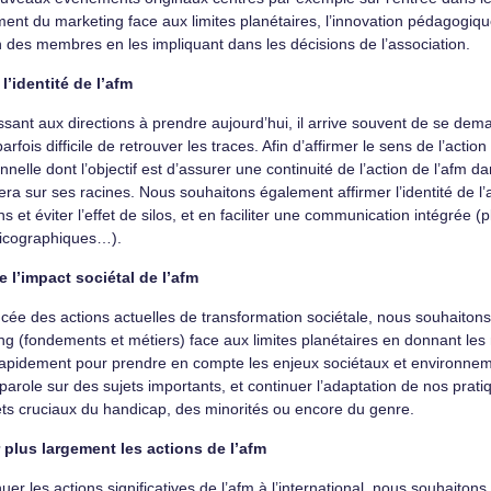
ent du marketing face aux limites planétaires, l’innovation pédagogique gr
n des membres en les impliquant dans les décisions de l’association.
 l’identité de l’afm
ssant aux directions à prendre aujourd’hui, il arrive souvent de se dema
 parfois difficile de retrouver les traces. Afin d’affirmer le sens de l’a
nnelle dont l’objectif est d’assurer une continuité de l’action de l’afm
era sur ses racines. Nous souhaitons également affirmer l’identité de l’
 et éviter l’effet de silos, et en faciliter une communication intégrée 
exicographiques…).
re l’impact sociétal de l’afm
cée des actions actuelles de transformation sociétale, nous souhaitons 
ng (fondements et métiers) face aux limites planétaires en donnant l
rapidement pour prendre en compte les enjeux sociétaux et environne
parole sur des sujets importants, et continuer
l’adaptation de nos pratiq
jets cruciaux du handicap, des minorités ou encore du genre.
r plus largement les actions de l’afm
uer les actions significatives de l’afm à l’international, nous souhaitons