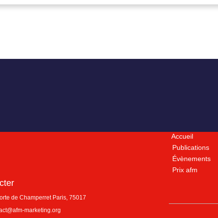
Accueil
Publications
Évènements
Prix afm
cter
porte de Champerret
Paris
,
75017
act@afm-marketing.org