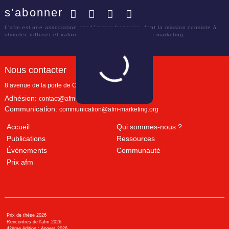
s’abonner
Facebook
Twitter
LinkedIn
YouTube
L'afm est une association académique française dont la mission consiste à
stimuler, diffuser et valoriser le savoir scientifique en marketing.
Nous contacter
8 avenue de la porte de Champerret
Paris
,
75017
Adhésion:
contact@afm-marketing.org
Communication:
communication@afm-marketing.org
Accueil
Qui sommes-nous ?
Publications
Ressources
Évènements
Communauté
Prix afm
Prix de thèse 2026
Rencontres de l'afm 2026
42ème édition : Angers 2026