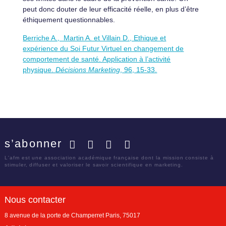
peut donc douter de leur efficacité réelle, en plus d’être
éthiquement questionnables.
Berriche A., Martin A. et Villain D., Ethique et
expérience du Soi Futur Virtuel en changement de
comportement de santé. Application à l’activité
physique.
Décisions Marketing
, 96, 15-33.
s’abonner
Facebook
Twitter
LinkedIn
YouTube
L'afm est une association académique française dont la mission consiste à
stimuler, diffuser et valoriser le savoir scientifique en marketing.
Nous contacter
8 avenue de la porte de Champerret
Paris
,
75017