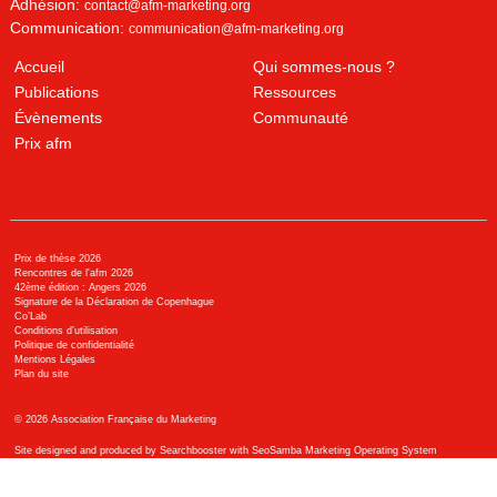
Adhésion:
contact@afm-marketing.org
Communication:
communication@afm-marketing.org
Accueil
Qui sommes-nous ?
Publications
Ressources
Évènements
Communauté
Prix afm
Prix de thèse 2026
Rencontres de l'afm 2026
42ème édition : Angers 2026
Signature de la Déclaration de Copenhague
Co’Lab
Conditions d’utilisation
Politique de confidentialité
Mentions Légales
Plan du site
©
2026
Association Française du Marketing
Site designed and produced by Searchbooster with SeoSamba Marketing Operating System