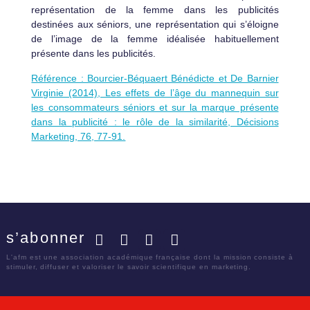
représentation de la femme dans les publicités
destinées aux séniors, une représentation qui s’éloigne
de l’image de la femme idéalisée habituellement
présente dans les publicités.
Référence : Bourcier-Béquaert Bénédicte et De Barnier
Virginie (2014), Les effets de l’âge du mannequin sur
les consommateurs séniors et sur la marque présente
dans la publicité : le rôle de la similarité, Décisions
Marketing, 76, 77-91.
s’abonner
Facebook
Twitter
LinkedIn
YouTube
L'afm est une association académique française dont la mission consiste à
stimuler, diffuser et valoriser le savoir scientifique en marketing.