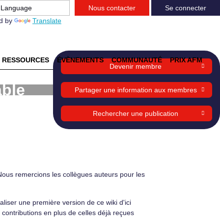
Nous contacter
Se connecter
d by
Translate
RESSOURCES
ÉVÈNEMENTS
COMMUNAUTÉ
PRIX AFM
Devenir membre
able
Partager une information aux membres
Rechercher une publication
 Nous remercions les collègues auteurs pour les
liser une première version de ce wiki d'ici
 contributions en plus de celles déjà reçues