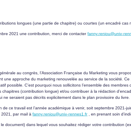
ibutions longues (une partie de chapitre) ou courtes (un encadré cas 
embre 2021 une contribution, merci de contacter
fanny.reniou@univ-renn
érale au congrès, l’Association Française du Marketing vous propose d
t une approche du marketing renouvelée au service de la société. Ce 
ipatif possible. C’est pourquoi nous sollicitons l’ensemble des membres d
s chapitres (contribution longue) et/ou contribuer à la rédaction d’enca
e seraient pas décrits explicitement dans le plan provisoire du livre.
on de ce travail est l’année académique à venir, soit septembre 2021-ju
et 2021, par mail à
fanny.reniou@univ-rennes1.fr
, en prenant soin d’indi
 le document) dans lequel vous souhaitez rédiger votre contribution (ex.