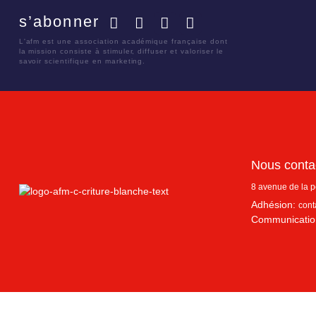
s’abonner
Facebook
Twitter
LinkedIn
YouTube
L'afm est une association académique française dont
la mission consiste à stimuler, diffuser et valoriser le
savoir scientifique en marketing.
Nous conta
8 avenue de la 
Adhésion:
cont
Communicatio