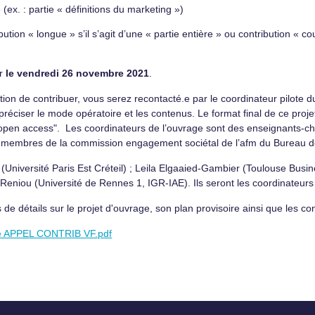
(ex. : partie « définitions du marketing »)
ution « longue » s’il s’agit d’une « partie entière » ou contribution « cou
ur
le vendredi 26 novembre 2021
.
ntion de contribuer, vous serez recontacté.e par le coordinateur pilote
éciser le mode opératoire et les contenus. Le format final de ce proje
 en "open access". Les coordinateurs de l’ouvrage sont des enseignants
et membres de la commission engagement sociétal de l’afm du Bureau de
niversité Paris Est Créteil) ; Leila Elgaaied-Gambier (Toulouse Busine
 Reniou (Université de Rennes 1, IGR-IAE). Ils seront les coordinateurs
e détails sur le projet d'ouvrage, son plan provisoire ainsi que les c
ble APPEL CONTRIB VF.pdf