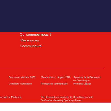
Qui sommes-nous ?
Ressources
Communauté
Rencontres de l'afm 2026
42ème édition : Angers 2026
Signature de la Déclaration
de Copenhague
Conditions d’utilisation
Politique de confidentialité
Mentions Légales
ançaise du Marketing
Site designed and produced by Searchbooster with
SeoSamba Marketing Operating System