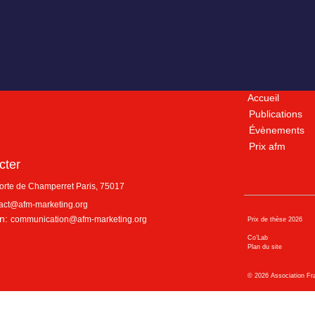
Accueil
Publications
Évènements
Prix afm
cter
porte de Champerret
Paris
,
75017
act@afm-marketing.org
n:
communication@afm-marketing.org
Prix de thèse 2026
Co’Lab
Plan du site
©
2026
Association Fr